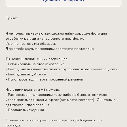
Привет!
Я не понаслышке знаю, как сложно найти хорошие фото для
отработки ретуши и качественного портфолио.
Именно поэтому мы оба здесь.
Я даю тебе крутые исходники для твоего портфолио.
Ты можешь делать с ними следующее:
- Ретушировать на свое усмотрение
- Выкладывать в качестве своего портфолио в различные соц. сети
- Выкладывать до/после
- Использовать для таргетированной рекламы
Что с ними делать ты НЕ можешь:
- Распространять исходники кому-либо не было, в том числе
использовать для школ и курсов (без моего согласия) . Они только
для твоего использования.
- Продавать исходники
Отмечать мой инстаграм приветствуется @solovyeva.polina
Команда: