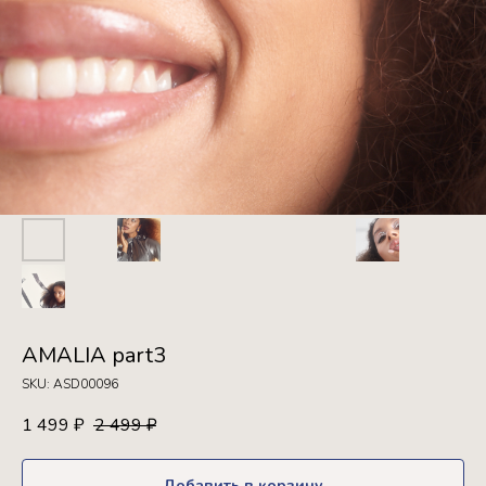
AMALIA part3
SKU:
ASD00096
1 499
2 499
₽
₽
Добавить в корзину