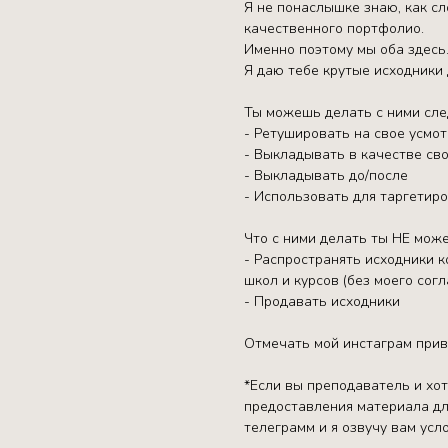
Я не понаслышке знаю, как с
качественного портфолио.
Именно поэтому мы оба здесь
Я даю тебе крутые исходники 
Ты можешь делать с ними сл
- Ретушировать на свое усмо
- Выкладывать в качестве сво
- Выкладывать до/после
- Использовать для таргетир
Что с ними делать ты НЕ мож
- Распространять исходники к
школ и курсов (без моего согл
- Продавать исходники
Отмечать мой инстаграм прив
*Если вы преподаватель и хо
предоставления материала дл
телеграмм и я озвучу вам усло