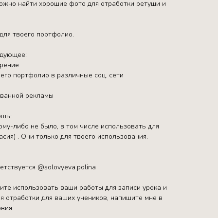
ложно найти хорошие фото для отработки ретуши и
.
для твоего портфолио.
едующее:
трение
его портфолио в различные соц. сети
ованной рекламы
ешь:
ому-либо не было, в том числе использовать для
асия) . Они только для твоего использования.
етствуется @solovyeva.polina
тите использовать ваши работы для записи урока и
я отработки для ваших учеников, напишите мне в
вия.