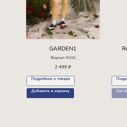
GARDEN1
R
Формат RAW
Ограниченная серия!
2 499
₽
Доступна для покупки только 15 раз +
Доступн
пресет в подарок
Подробнее о товаре
Подр
Добавить в корзину
Out o