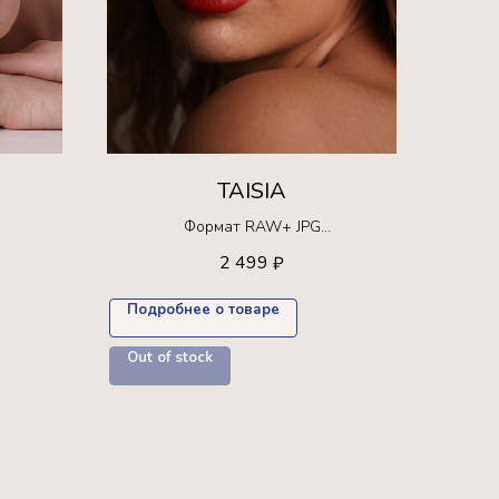
TAISIA
Формат RAW+ JPG
Ограниченная серия!
2 499
₽
 30 раз
Доступна для покупки только 30 раз
Подробнее о товаре
Out of stock