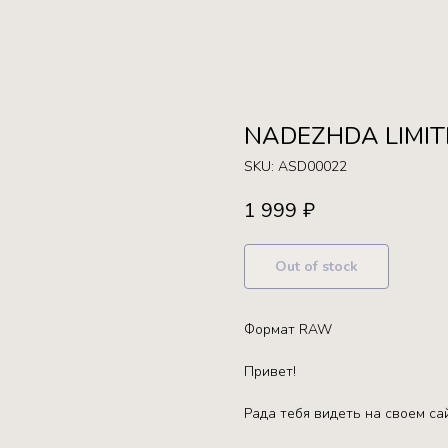
NADEZHDA LIMIT
SKU:
ASD00022
1 999
₽
Out of stock
Формат RAW
Привет!
Рада тебя видеть на своем са