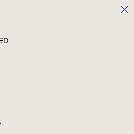
ED
йте.