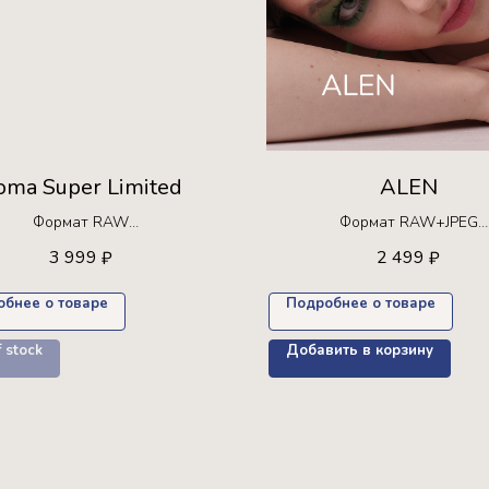
oma Super Limited
ALEN
Формат RAW
Формат RAW+JPEG
Ограниченная серия!
Ограниченная серия!
3 999
2 499
₽
₽
а для покупки только 10 раз +
Доступна для покупки только
пресет в подарок
обнее о товаре
Подробнее о товаре
f stock
Добавить в корзину