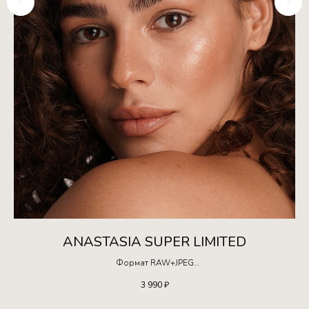
ANASTASIA SUPER LIMITED
Формат RAW+JPEG
Ограниченная серия!
3 990
₽
Доступна для покупки только 10 раз