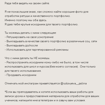
Рада тебя видеть на своем сайте.
Я не понаслышке знаю, как сложно найти хорошие фото для
отработки ретуши и качественного портфолио.
Именно поэтому мы оба здесь.
Я даю тебе крутые исходники для твоего портфолио.
Ты можешь делать с ними следующее:
- Ретушировать на свое усмотрение
- Выкладывать в качестве своего портфолио в различные соц. сети
- Выкладывать до/после
- Использовать для таргетированной рекламы
Что с ними делать ты НЕ можешь:
- Распространять исходники кому-либо не было, в том числе
использовать для школ и курсов (без моего согласия) . Они только
для твоего использования.
- Продавать исходники
Отмечать мой инстаграм приветствуется @solovyeva__polina
*Если вы преподаватель и хотите использовать ваши работы для
записи урока и предоставления материала для отработки для ваших
учеников, напишите мне в телеграм и я озвучу вам условия.