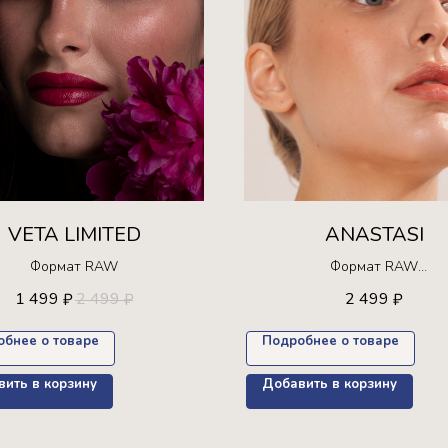
VETA LIMITED
ANASTASI
Формат RAW
Формат RAW
Ограниченная серия!
1 499
2 499
2 499
₽
₽
₽
Доступна для покупки только 
пресет в подарок
обнее о товаре
Подробнее о товаре
ить в корзину
Добавить в корзину