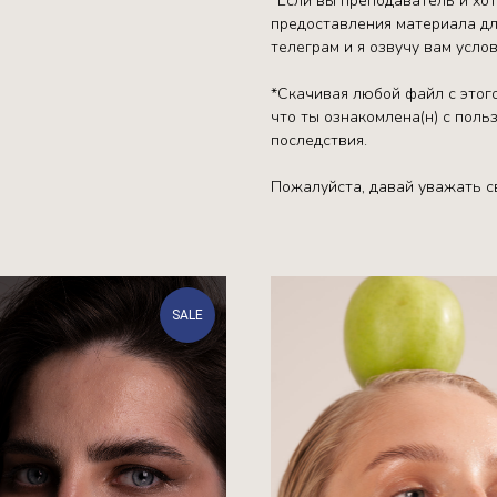
*Если вы преподаватель и хо
предоставления материала дл
телеграм и я озвучу вам услов
*Скачивая любой файл с этого
что ты ознакомлена(н) с пол
последствия.
Пожалуйста, давай уважать св
SALE