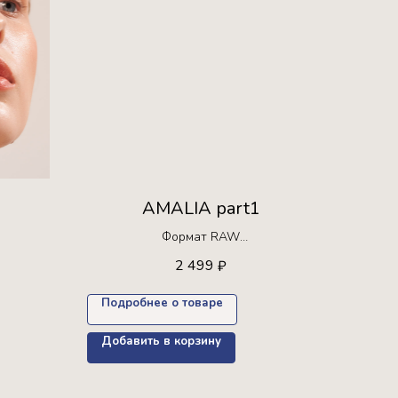
AMALIA part1
Формат RAW
Ограниченная серия!
2 499
₽
30 раз +
Доступна для покупки только 30 раз+
пресет в подарок
Подробнее о товаре
Добавить в корзину