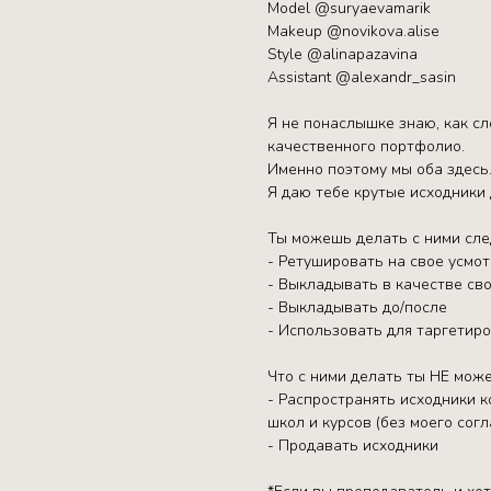
Model @suryaevamarik
Makeup @novikova.alise
Style @alinapazavina
Assistant @alexandr_sasin
Я не понаслышке знаю, как с
качественного портфолио.
Именно поэтому мы оба здесь
Я даю тебе крутые исходники 
Ты можешь делать с ними сл
- Ретушировать на свое усмо
- Выкладывать в качестве сво
- Выкладывать до/после
- Использовать для таргетир
Что с ними делать ты НЕ мож
- Распространять исходники к
школ и курсов (без моего согл
- Продавать исходники