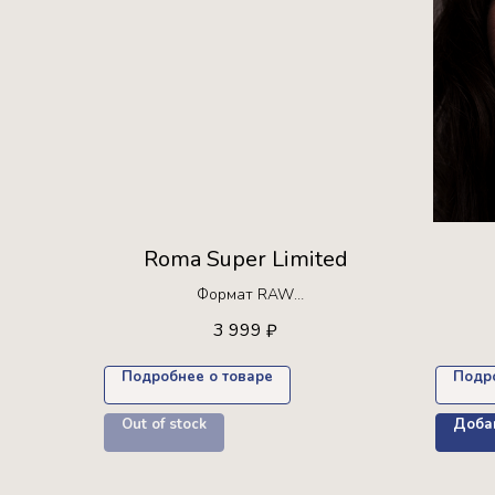
Roma Super Limited
Формат RAW
Ограниченная серия!
3 999
₽
Доступна для покупки только 10 раз +
пресет в подарок
Подробнее о товаре
Подр
Out of stock
Добав