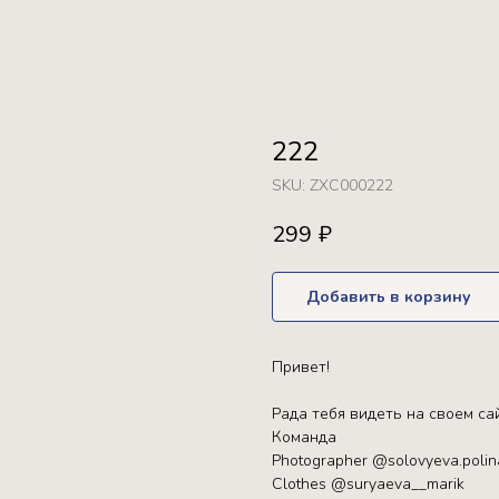
222
SKU:
ZXC000222
299
₽
Добавить в корзину
Привет!
Рада тебя видеть на своем са
Команда
Photographer @solovyeva.polin
Clothes @suryaeva__marik