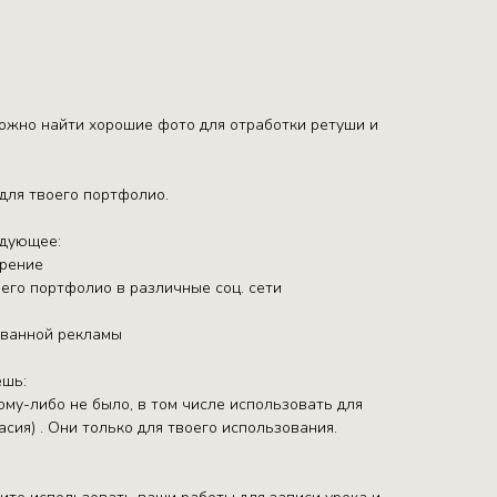
ложно найти хорошие фото для отработки ретуши и
.
для твоего портфолио.
едующее:
трение
его портфолио в различные соц. сети
ованной рекламы
ешь:
ому-либо не было, в том числе использовать для
асия) . Они только для твоего использования.