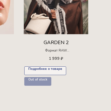
GARDEN 2
Формат RAW
Ограниченная серия!
1 999
₽
30 раз +
Доступна для покупки только 15 раз +
пресет в подарок
Подробнее о товаре
Out of stock