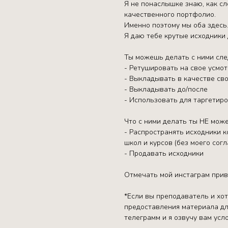
Я не понаслышке знаю, как с
качественного портфолио.
Именно поэтому мы оба здесь
Я даю тебе крутые исходники 
Ты можешь делать с ними сл
- Ретушировать на свое усмо
- Выкладывать в качестве сво
- Выкладывать до/после
- Использовать для таргетир
Что с ними делать ты НЕ мож
- Распространять исходники к
школ и курсов (без моего согл
- Продавать исходники
Отмечать мой инстаграм прив
*Если вы преподаватель и хо
предоставления материала дл
телеграмм и я озвучу вам усло