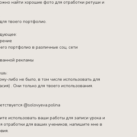
ложно найти хорошие фото для отработки ретуши и
.
для твоего портфолио.
едующее:
трение
его портфолио в различные соц. сети
ованной рекламы
ешь:
ому-либо не было, в том числе использовать для
асия) . Они только для твоего использования.
етствуется @solovyeva.polina
тите использовать ваши работы для записи урока и
я отработки для ваших учеников, напишите мне в
вия.