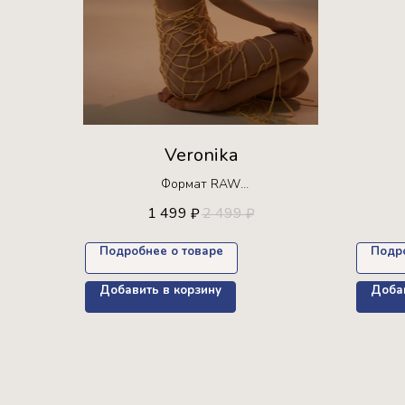
Veronika
Формат RAW
Ограниченная серия!
1 499
2 499
₽
₽
Доступна для покупки только 30 раз +
Доступн
пресет в подарок
Подробнее о товаре
Подр
Добавить в корзину
Добав