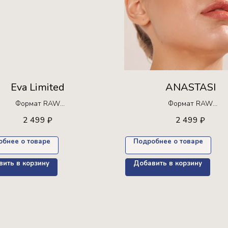
Eva Limited
ANASTASI
Формат RAW
Формат RAW
Ограниченная серия!
Ограниченная серия!
2 499
2 499
₽
₽
а для покупки только 30 раз +
Доступна для покупки только 
пресет в подарок
пресет в подарок
обнее о товаре
Подробнее о товаре
ить в корзину
Добавить в корзину