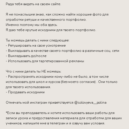
Рада тебя видеть на своем сайте.
Я не понаслышке знаю, как сложно найти хорошие фото для
отработки ретуши и качественного портфолио.
Именно поэтому мы оба здесь.
Я даю тебе крутые исходники для твоего портфолио.
Ты можешь делать с ними следующее:
- Ретушировать на свое усмотрение
- Выкладывать в качестве своего портфолио в различные соц. сети
- Выкладывать до/после
- Использовать для таргетированной рекламы
Что с ними делать ты НЕ можешь:
- Распространять исходники кому-либо не было, в том числе
использовать для школ и курсов (без моего согласия) . Они только
для твоего использования.
- Продавать исходники
Отмечать мой инстаграм приветствуется @solovyeva__polina
*Если вы преподаватель и хотите использовать ваши работы для
записи урока и предоставления материала для отработки для ваших
учеников, напишите мне в телеграм и я озвучу вам условия.