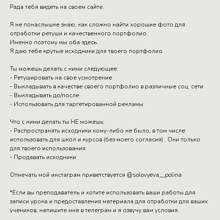
Рада тебя видеть на своем сайте.
Я не понаслышке знаю, как сложно найти хорошие фото для
отработки ретуши и качественного портфолио.
Именно поэтому мы оба здесь.
Я даю тебе крутые исходники для твоего портфолио.
Ты можешь делать с ними следующее:
- Ретушировать на свое усмотрение
- Выкладывать в качестве своего портфолио в различные соц. сети
- Выкладывать до/после
- Использовать для таргетированной рекламы
Что с ними делать ты НЕ можешь:
- Распространять исходники кому-либо не было, в том числе
использовать для школ и курсов (без моего согласия) . Они только
для твоего использования.
- Продавать исходники
Отмечать мой инстаграм приветствуется @solovyeva__polina
*Если вы преподаватель и хотите использовать ваши работы для
записи урока и предоставления материала для отработки для ваших
учеников, напишите мне в телеграм и я озвучу вам условия.