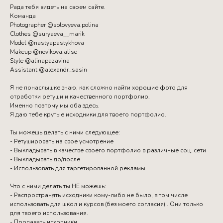
Рада тебя видеть на своем сайте.
Команда
Photographer @solovyeva.polina
Clothes @suryaeva__marik
Model @nastyapastykhova
Makeup @novikova.alise
Style @alinapazavina
Assistant @alexandr_sasin
Я не понаслышке знаю, как сложно найти хорошие фото для
отработки ретуши и качественного портфолио.
Именно поэтому мы оба здесь.
Я даю тебе крутые исходники для твоего портфолио.
Ты можешь делать с ними следующее:
- Ретушировать на свое усмотрение
- Выкладывать в качестве своего портфолио в различные соц. сети
- Выкладывать до/после
- Использовать для таргетированной рекламы
Что с ними делать ты НЕ можешь:
- Распространять исходники кому-либо не было, в том числе
использовать для школ и курсов (без моего согласия) . Они только
для твоего использования.
- Продавать исходники