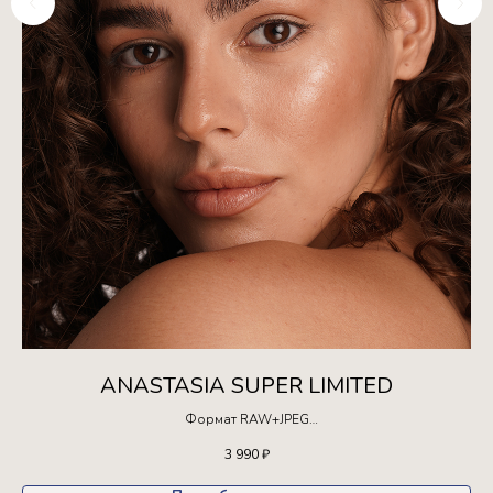
ANASTASIA SUPER LIMITED
Формат RAW+JPEG
Ограниченная серия!
3 990
₽
Доступна для покупки только 10 раз