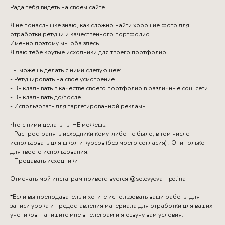
Рада тебя видеть на своем сайте.
Я не понаслышке знаю, как сложно найти хорошие фото для
отработки ретуши и качественного портфолио.
Именно поэтому мы оба здесь.
Я даю тебе крутые исходники для твоего портфолио.
Ты можешь делать с ними следующее:
- Ретушировать на свое усмотрение
- Выкладывать в качестве своего портфолио в различные соц. сети
- Выкладывать до/после
- Использовать для таргетированной рекламы
Что с ними делать ты НЕ можешь:
- Распространять исходники кому-либо не было, в том числе
использовать для школ и курсов (без моего согласия) . Они только
для твоего использования.
- Продавать исходники
Отмечать мой инстаграм приветствуется @solovyeva__polina
*Если вы преподаватель и хотите использовать ваши работы для
записи урока и предоставления материала для отработки для ваших
учеников, напишите мне в телеграм и я озвучу вам условия.