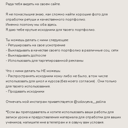
Рада тебя видеть на своем сайте.
Я не понаслышке знаю, как сложно найти хорошие фото для
отработки ретуши и качественного портфолио.
Именно поэтому мы оба здесь.
Я даю тебе крутые исходники для твоего портфолио.
Ты можешь делать с ними следующее:
- Ретушировать на свое усмотрение
- Выкладывать в качестве своего портфолио в различные соц. сети
- Выкладывать до/после
- Использовать для таргетированной рекламы
Что с ними делать ты НЕ можешь:
- Распространять исходники кому-либо не было, в том числе
использовать для школ и курсов (без моего согласия) . Они только
для твоего использования.
- Продавать исходники
Отмечать мой инстаграм приветствуется @solovyeva__polina
*Если вы преподаватель и хотите использовать ваши работы для
записи урока и предоставления материала для отработки для ваших
учеников, напишите мне в телеграм и я озвучу вам условия.