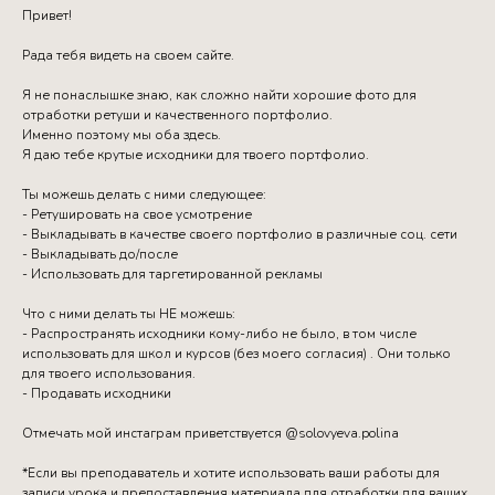
Привет!
Рада тебя видеть на своем сайте.
Я не понаслышке знаю, как сложно найти хорошие фото для
отработки ретуши и качественного портфолио.
Именно поэтому мы оба здесь.
Я даю тебе крутые исходники для твоего портфолио.
Ты можешь делать с ними следующее:
- Ретушировать на свое усмотрение
- Выкладывать в качестве своего портфолио в различные соц. сети
- Выкладывать до/после
- Использовать для таргетированной рекламы
Что с ними делать ты НЕ можешь:
- Распространять исходники кому-либо не было, в том числе
использовать для школ и курсов (без моего согласия) . Они только
для твоего использования.
- Продавать исходники
Отмечать мой инстаграм приветствуется @solovyeva.polina
*Если вы преподаватель и хотите использовать ваши работы для
записи урока и предоставления материала для отработки для ваших