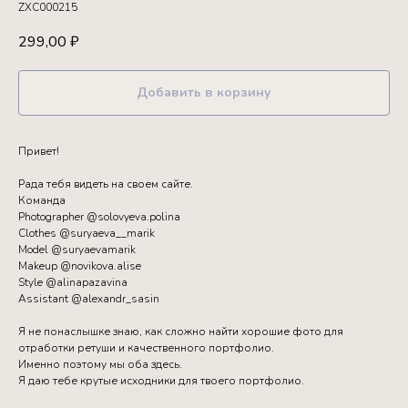
ZXC000215
299,00
₽
Добавить в корзину
Привет!
Рада тебя видеть на своем сайте.
Команда
Photographer @solovyeva.polina
Clothes @suryaeva__marik
Model @suryaevamarik
Makeup @novikova.alise
Style @alinapazavina
Assistant @alexandr_sasin
Я не понаслышке знаю, как сложно найти хорошие фото для
отработки ретуши и качественного портфолио.
Именно поэтому мы оба здесь.
Я даю тебе крутые исходники для твоего портфолио.