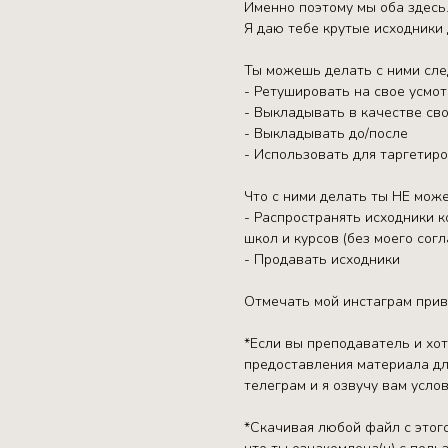
Именно поэтому мы оба здесь
Я даю тебе крутые исходники 
Ты можешь делать с ними сл
- Ретушировать на свое усмо
- Выкладывать в качестве сво
- Выкладывать до/после
- Использовать для таргетир
Что с ними делать ты НЕ мож
- Распространять исходники к
школ и курсов (без моего согл
- Продавать исходники
Отмечать мой инстаграм прив
*Если вы преподаватель и хо
предоставления материала дл
телеграм и я озвучу вам услов
*Скачивая любой файл с этого