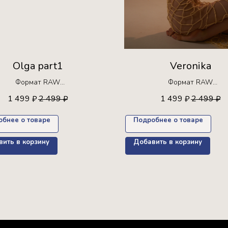
Olga part1
Veronika
Формат RAW
Формат RAW
Ограниченная серия!
Ограниченная серия!
1 499
2 499
1 499
2 499
₽
₽
₽
₽
на для покупки только 30 раз
Доступна для покупки только 
пресет в подарок
обнее о товаре
Подробнее о товаре
ить в корзину
Добавить в корзину