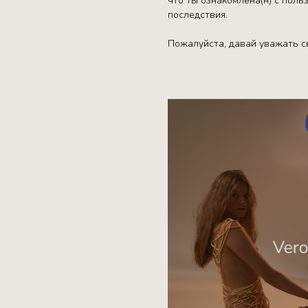
что ты ознакомлена(н) с пол
последствия.
Пожалуйста, давай уважать св