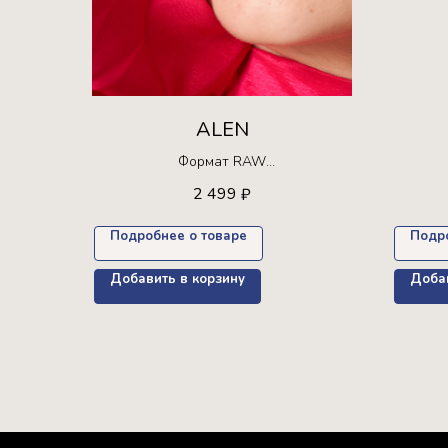
ALEN
Формат RAW
Ограниченная серия!
2 499
₽
Доступна для покупки только 30 раз +
Доступ
пресет в подарок
Подробнее о товаре
Подр
Добавить в корзину
Добав