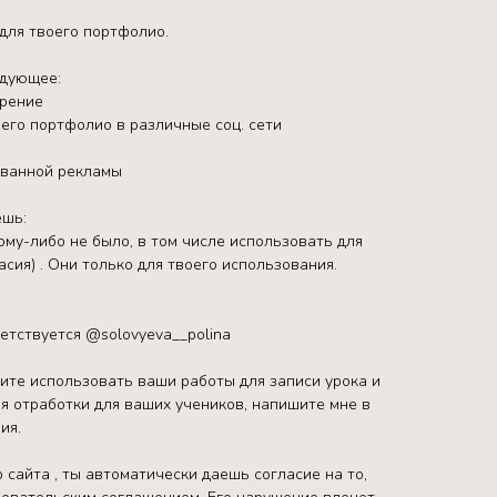
.
для твоего портфолио.
едующее:
трение
его портфолио в различные соц. сети
ованной рекламы
ешь:
ому-либо не было, в том числе использовать для
асия) . Они только для твоего использования.
етствуется @solovyeva__polina
тите использовать ваши работы для записи урока и
я отработки для ваших учеников, напишите мне в
ия.
 сайта , ты автоматически даешь согласие на то,