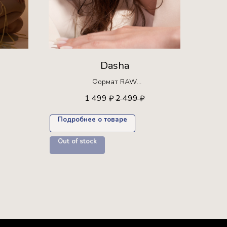
Dasha
Формат RAW
Ограниченная серия!
1 499
2 499
₽
₽
30 раз +
Доступна для покупки только 30 раз
Подробнее о товаре
Out of stock