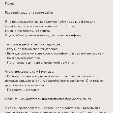
Привет!
Рада тебя видеть на своем сайте.
Я не понаслышке знаю, как сложно найти хорошие фото для
отработки ретуши и качественного портфолио.
Именно поэтому мы оба здесь.
Я даю тебе крутые исходники для твоего портфолио.
Ты можешь делать с ними следующее:
- Ретушировать на свое усмотрение
- Выкладывать в качестве своего портфолио в различные соц. сети
- Выкладывать до/после
- Использовать для таргетированной рекламы
Что с ними делать ты НЕ можешь:
- Распространять исходники кому-либо не было, в том числе
использовать для школ и курсов (без моего согласия) . Они только
для твоего использования.
- Продавать исходники
Отмечать мой инстаграм приветствуется @solovyeva.polina
*Если вы преподаватель и хотите использовать ваши работы для
записи урока и предоставления материала для отработки для ваших