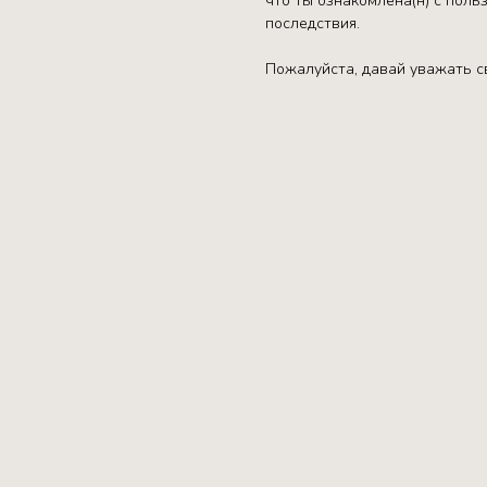
что ты ознакомлена(н) с пол
последствия.
Пожалуйста, давай уважать св