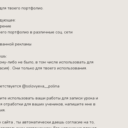
.
для твоего портфолио.
едующее:
трение
его портфолио в различные соц. сети
ованной рекламы
ешь:
ому-либо не было, в том числе использовать для
асия) . Они только для твоего использования.
етствуется @solovyeva__polina
тите использовать ваши работы для записи урока и
я отработки для ваших учеников, напишите мне в
ия.
 сайта , ты автоматически даешь согласие на то,