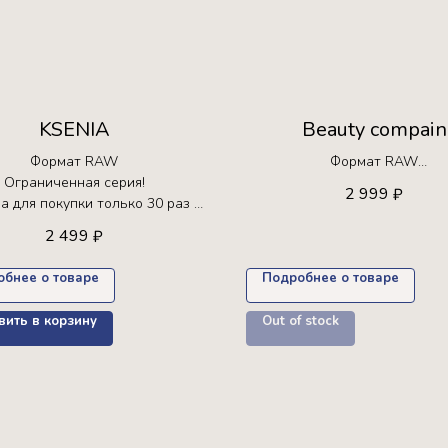
KSENIA
Beauty compain
Формат RAW
Формат RAW
Ограниченная серия!
Ограниченная серия!
2 999
₽
а для покупки только 30 раз +
Доступна для покупки только
пресет в подарок
2 499
₽
обнее о товаре
Подробнее о товаре
ить в корзину
Out of stock