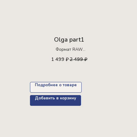
Olga part1
Формат RAW
Ограниченная серия!
1 499
2 499
₽
₽
 30 раз
Доступна для покупки только 30 раз
Подробнее о товаре
Добавить в корзину