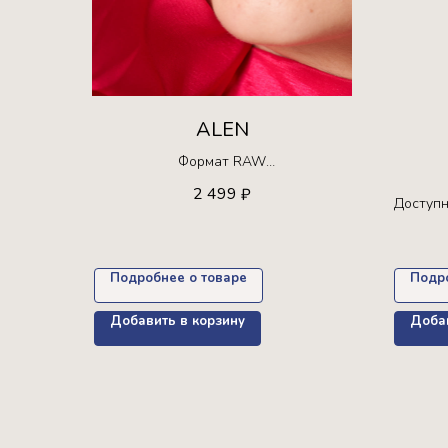
ALEN
Формат RAW
Ограниченная серия!
2 499
₽
Доступна для покупки только 30 раз +
Доступн
пресет в подарок
Подробнее о товаре
Подр
Добавить в корзину
Добав