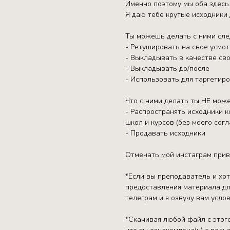
Именно поэтому мы оба здесь
Я даю тебе крутые исходники 
Ты можешь делать с ними сл
- Ретушировать на свое усмо
- Выкладывать в качестве сво
- Выкладывать до/после
- Использовать для таргетир
Что с ними делать ты НЕ мож
- Распространять исходники к
школ и курсов (без моего согл
- Продавать исходники
Отмечать мой инстаграм прив
*Если вы преподаватель и хо
предоставления материала дл
телеграм и я озвучу вам услов
*Скачивая любой файл с этого