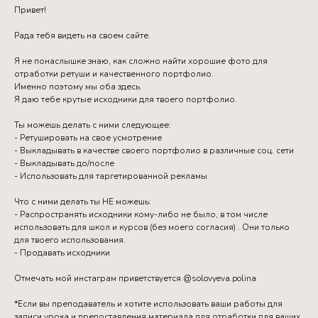
Привет!
Рада тебя видеть на своем сайте.
Я не понаслышке знаю, как сложно найти хорошие фото для
отработки ретуши и качественного портфолио.
Именно поэтому мы оба здесь.
Я даю тебе крутые исходники для твоего портфолио.
Ты можешь делать с ними следующее:
- Ретушировать на свое усмотрение
- Выкладывать в качестве своего портфолио в различные соц. сети
- Выкладывать до/после
- Использовать для таргетированной рекламы
Что с ними делать ты НЕ можешь:
- Распространять исходники кому-либо не было, в том числе
использовать для школ и курсов (без моего согласия) . Они только
для твоего использования.
- Продавать исходники
Отмечать мой инстаграм приветствуется @solovyeva.polina
*Если вы преподаватель и хотите использовать ваши работы для
записи урока и предоставления материала для отработки для ваших