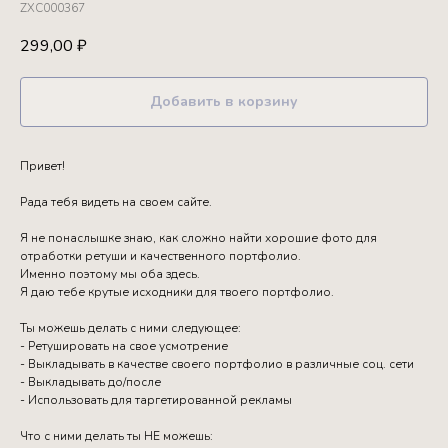
ZXC000367
299,00
₽
Добавить в корзину
Привет!
Рада тебя видеть на своем сайте.
Я не понаслышке знаю, как сложно найти хорошие фото для
отработки ретуши и качественного портфолио.
Именно поэтому мы оба здесь.
Я даю тебе крутые исходники для твоего портфолио.
Ты можешь делать с ними следующее:
- Ретушировать на свое усмотрение
- Выкладывать в качестве своего портфолио в различные соц. сети
- Выкладывать до/после
- Использовать для таргетированной рекламы
Что с ними делать ты НЕ можешь: