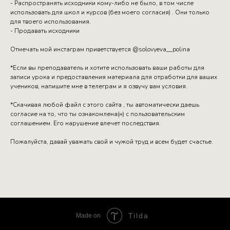
- Распространять исходники кому-либо не было, в том числе
использовать для школ и курсов (без моего согласия) . Они только
для твоего использования.
- Продавать исходники
Отмечать мой инстаграм приветствуется @solovyeva__polina
*Если вы преподаватель и хотите использовать ваши работы для
записи урока и предоставления материала для отработки для ваших
учеников, напишите мне в телеграм и я озвучу вам условия.
*Скачивая любой файл с этого сайта , ты автоматически даешь
согласие на то, что ты ознакомлена(н) с пользовательским
соглашением. Его нарушение влечет последствия.
Пожалуйста, давай уважать свой и чужой труд и всем будет счастье.
Tilda
Made on